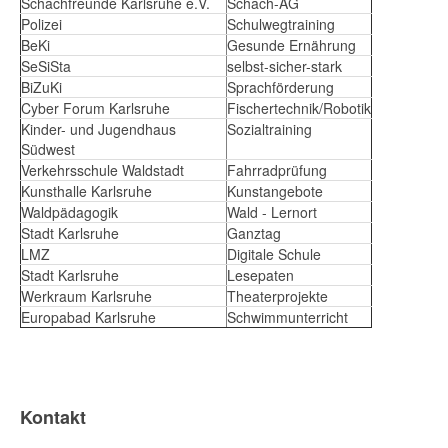
Schachfreunde Karlsruhe e.V.
Schach-AG
Polizei
Schulwegtraining
BeKi
Gesunde Ernährung
SeSiSta
selbst-sicher-stark
BiZuKi
Sprachförderung
Cyber Forum Karlsruhe
Fischertechnik/Robotik
Kinder- und Jugendhaus
Sozialtraining
Südwest
Verkehrsschule Waldstadt
Fahrradprüfung
Kunsthalle Karlsruhe
Kunstangebote
Waldpädagogik
Wald - Lernort
Stadt Karlsruhe
Ganztag
LMZ
Digitale Schule
Stadt Karlsruhe
Lesepaten
Werkraum Karlsruhe
Theaterprojekte
Europabad Karlsruhe
Schwimmunterricht
Kontakt