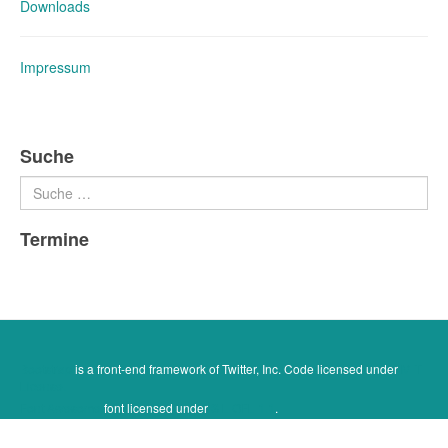
Downloads
Impressum
Suche
Suchen
Termine
Bootstrap
is a front-end framework of Twitter, Inc. Code licensed under
MIT
License.
Font Awesome
font licensed under
SIL OFL 1.1
.